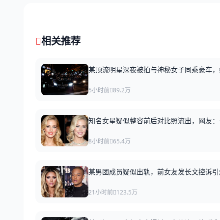
相关推荐
某顶流明星深夜被拍与神秘女子同乘豪车，
5小时前
89.2万
知名女星疑似整容前后对比照流出，网友：
8小时前
65.4万
某男团成员疑似出轨，前女友发长文控诉引
21小时前
123.5万