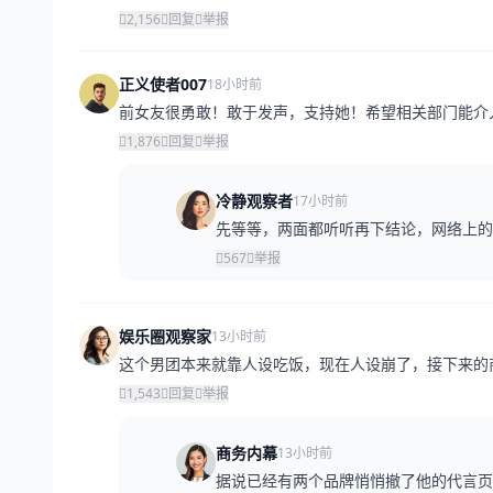
2,156
回复
举报
正义使者007
18小时前
前女友很勇敢！敢于发声，支持她！希望相关部门能介
1,876
回复
举报
冷静观察者
17小时前
先等等，两面都听听再下结论，网络上的
567
举报
娱乐圈观察家
13小时前
这个男团本来就靠人设吃饭，现在人设崩了，接下来的
1,543
回复
举报
商务内幕
13小时前
据说已经有两个品牌悄悄撤了他的代言页