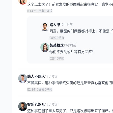
这个瓜太大了！前女友发的截图看起来很真实，感觉不
3,421
回复
举报
路人甲
19小时前
同意，截图的时间戳都对得上，不像是P
892
举报
某某粉丝
19小时前
你们不要乱说！等官方回应！
234
举报
路人不路人
13小时前
不管真假，这种事情最终受伤的还是那些真心喜欢他的
2,341
回复
举报
娱乐老炮儿
18小时前
这种事在圈子里太常见了，只是这次被曝出来了而已。