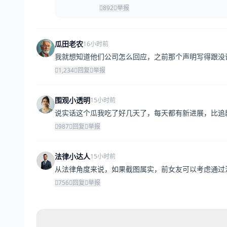
892
举报
瓜田老农
16小时前
我就想知道他们公司怎么回应，之前那个声明写得跟没
1,234
回复
举报
围观小透明
15小时前
说实话这个瓜我吃了好几天了，每天都有新进展，比追
987
回复
举报
法律小达人
15小时前
从法律角度来说，如果截图属实，前女友可以考虑通过
756
回复
举报