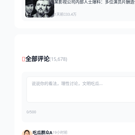
某影视公司内部人士爆料：多位演员片酬造
1天前
33.4万
全部评论
(15,678)
0/500
吃瓜群众A
19小时前