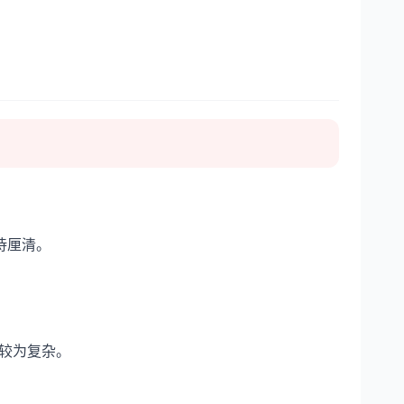
。
待厘清。
较为复杂。