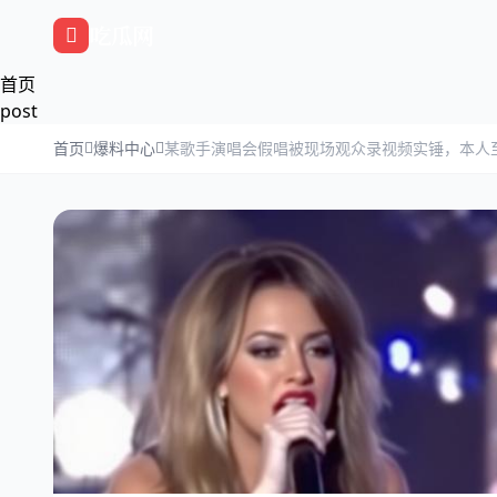
跳过导航
吃瓜网
首页
post
首页
爆料中心
某歌手演唱会假唱被现场观众录视频实锤，本人